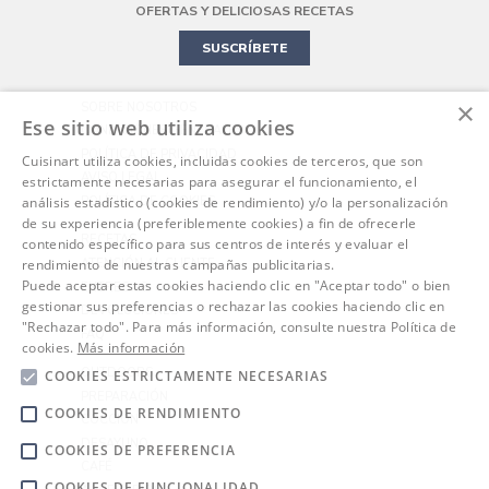
MINI HORNO
OFERTAS Y DELICIOSAS RECETAS
SUSCRÍBETE
×
SOBRE NOSOTROS
Ese sitio web utiliza cookies
CONDICIONES GENERALES
POLÍTICA DE PRIVACIDAD
Cuisinart utiliza cookies, incluidas cookies de terceros, que son
AVISO LEGAL
estrictamente necesarias para asegurar el funcionamiento, el
análisis estadístico (cookies de rendimiento) y/o la personalización
POLÍTICA DE COOKIES
de su experiencia (preferiblemente cookies) a fin de ofrecerle
RECETAS
contenido específico para sus centros de interés y evaluar el
ATENCIÓN AL CLIENTE
rendimiento de nuestras campañas publicitarias.
Puede aceptar estas cookies haciendo clic en "Aceptar todo" o bien
ENTREGAS
gestionar sus preferencias o rechazar las cookies haciendo clic en
DEVOLUCIONES
"Rechazar todo". Para más información, consulte nuestra Política de
FAQ
cookies.
Más información
OUTDOORS
COOKIES ESTRICTAMENTE NECESARIAS
PREPARACIÓN
COOKIES DE RENDIMIENTO
COCCIÓN
DESAYUNO
COOKIES DE PREFERENCIA
CAFÉ
COOKIES DE FUNCIONALIDAD