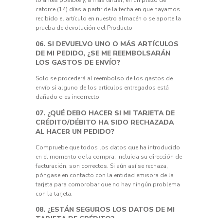
lo antes posible y, a más tardar, en un plazo de
catorce (14) días a partir de la fecha en que hayamos
recibido el artículo en nuestro almacén o se aporte la
prueba de devolución del Producto
06. SI DEVUELVO UNO O MÁS ARTÍCULOS
DE MI PEDIDO, ¿SE ME REEMBOLSARÁN
LOS GASTOS DE ENVÍO?
Solo se procederá al reembolso de los gastos de
envío si alguno de los artículos entregados está
dañado o es incorrecto.
07. ¿QUÉ DEBO HACER SI MI TARJETA DE
CRÉDITO/DÉBITO HA SIDO RECHAZADA
AL HACER UN PEDIDO?
Compruebe que todos los datos que ha introducido
en el momento de la compra, incluida su dirección de
facturación, son correctos. Si aún así se rechaza,
póngase en contacto con la entidad emisora de la
tarjeta para comprobar que no hay ningún problema
con la tarjeta.
08. ¿ESTÁN SEGUROS LOS DATOS DE MI