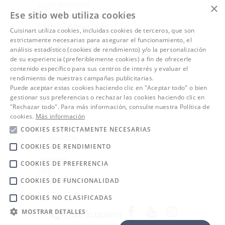
×
SOBRE NOSOTROS
Ese sitio web utiliza cookies
CONDICIONES GENERALES
POLÍTICA DE PRIVACIDAD
Cuisinart utiliza cookies, incluidas cookies de terceros, que son
AVISO LEGAL
estrictamente necesarias para asegurar el funcionamiento, el
análisis estadístico (cookies de rendimiento) y/o la personalización
POLÍTICA DE COOKIES
de su experiencia (preferiblemente cookies) a fin de ofrecerle
RECETAS
contenido específico para sus centros de interés y evaluar el
rendimiento de nuestras campañas publicitarias.
ATENCIÓN AL CLIENTE
Puede aceptar estas cookies haciendo clic en "Aceptar todo" o bien
ENTREGAS
gestionar sus preferencias o rechazar las cookies haciendo clic en
DEVOLUCIONES
"Rechazar todo". Para más información, consulte nuestra Política de
FAQ
cookies.
Más información
OUTDOORS
COOKIES ESTRICTAMENTE NECESARIAS
PREPARACIÓN
COOKIES DE RENDIMIENTO
COCCIÓN
DESAYUNO
COOKIES DE PREFERENCIA
CAFÉ
COOKIES DE FUNCIONALIDAD
ACCESORIOS
COOKIES NO CLASIFICADAS
Facebook
YouTube
Instagram
MOSTRAR DETALLES
(+34) 911800479