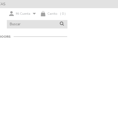
TAS
Mi Cuenta
Carrito
(
0
)
BUSCAR
BUSCAR
EN
EL
CATÁLOGO
DOORS