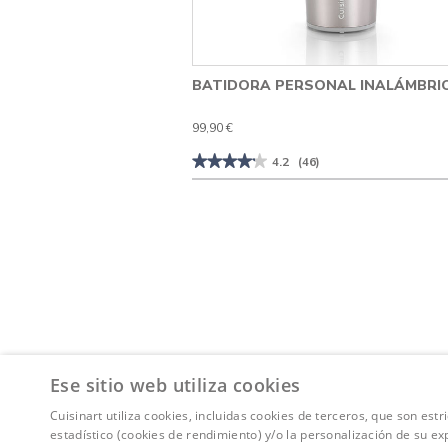
BATIDORA PERSONAL INALÁMBRI
99,90 €
★★★★★
★★★★★
4.2
(46)
4.2
de
5
estrellas.
Leer
reseñas
de
Batidora
personal
inalámbrica
Ese sitio web utiliza cookies
Cuisinart utiliza cookies, incluidas cookies de terceros, que son es
estadístico (cookies de rendimiento) y/o la personalización de su ex