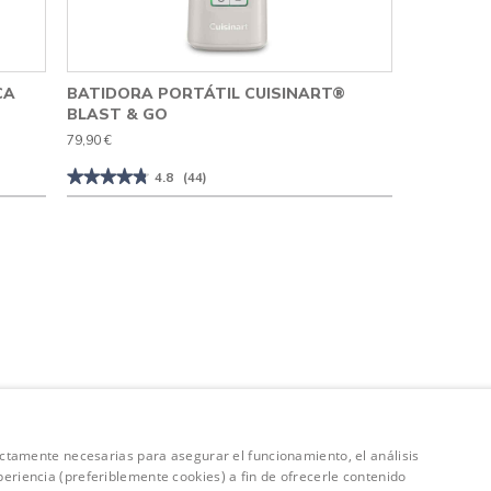
CA
BATIDORA PORTÁTIL CUISINART®
BLAST & GO
79,90 €
★★★★★
★★★★★
4.8
(44)
4.8
de
5
estrellas.
Leer
reseñas
de
Batidora
Portátil
Cuisinart®
Blast
&
Go
trictamente necesarias para asegurar el funcionamiento, el análisis
periencia (preferiblemente cookies) a fin de ofrecerle contenido