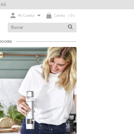
TAS
Mi Cuenta
Carrito
(
0
)
BUSCAR
BUSCAR
EN
EL
CATÁLOGO
DOORS