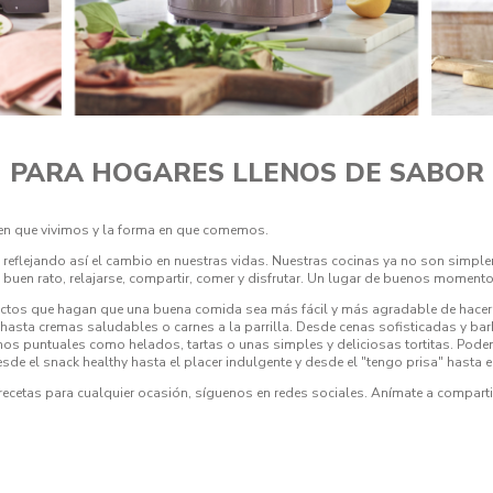
PARA HOGARES LLENOS DE SABOR
en que vivimos y la forma en que comemos.
eflejando así el cambio en nuestras vidas. Nuestras cocinas ya no son simple
 buen rato, relajarse, compartir, comer y disfrutar. Un lugar de buenos momento
ductos que hagan que una buena comida sea más fácil y más agradable de hace
, hasta cremas saludables o carnes a la parrilla. Desde cenas sofisticadas y 
chos puntuales como helados, tartas o unas simples y deliciosas tortitas. Pod
de el snack healthy hasta el placer indulgente y desde el "tengo prisa" hasta e
y recetas para cualquier ocasión, síguenos en redes sociales. Anímate a compart