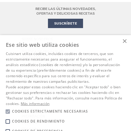
FREIDORA DE AIRE
RECIBE LAS ÚLTIMAS NOVEDADES,
BATIDORA AMASADORA
BATERÍA DE COCINA
MINI HORNO
OFERTAS Y DELICIOSAS RECETAS
SUSCRÍBETE
×
SOBRE NOSOTROS
Ese sitio web utiliza cookies
CONDICIONES GENERALES
POLÍTICA DE PRIVACIDAD
Cuisinart utiliza cookies, incluidas cookies de terceros, que son
AVISO LEGAL
estrictamente necesarias para asegurar el funcionamiento, el
POLÍTICA DE COOKIES
análisis estadístico (cookies de rendimiento) y/o la personalización
de su experiencia (preferiblemente cookies) a fin de ofrecerle
RECETAS
contenido específico para sus centros de interés y evaluar el
ATENCIÓN AL CLIENTE
rendimiento de nuestras campañas publicitarias.
Puede aceptar estas cookies haciendo clic en "Aceptar todo" o bien
ENTREGAS
gestionar sus preferencias o rechazar las cookies haciendo clic en
DEVOLUCIONES
"Rechazar todo". Para más información, consulte nuestra Política de
FAQ
cookies.
Más información
OUTDOORS
COOKIES ESTRICTAMENTE NECESARIAS
PREPARACIÓN
COOKIES DE RENDIMIENTO
COCCIÓN
DESAYUNO