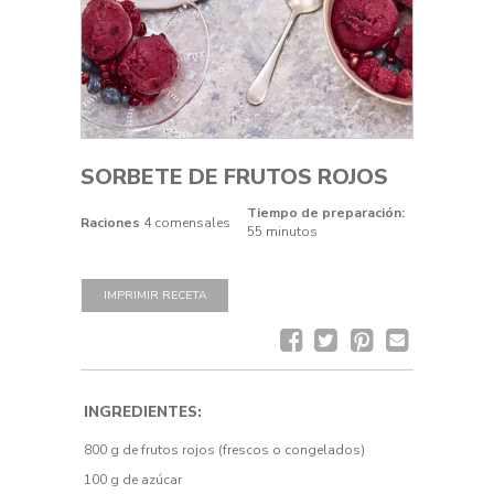
SORBETE DE FRUTOS ROJOS
Tiempo de preparación:
Raciones
4 comensales
55 minutos
IMPRIMIR RECETA
Facebook
Twitter
Pinterest
Email
Recipe
INGREDIENTES:
800 g de frutos rojos (frescos o congelados)
100 g de azúcar